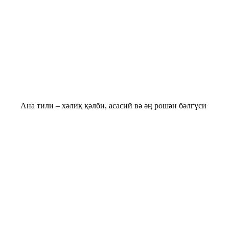
на тили – хәлиқ қәлби, асасий вә әң рошән бәлгүси