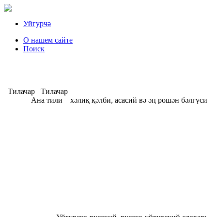
Уйғурчә
О нашем сайте
Поиск
Тилачар
Тилачар
Ана тили – хәлиқ қәлби, асасий вә әң рошән бәлгүси
А