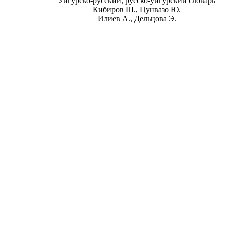
Уйгурско-русский, русско-уйгурский словарь
Кибиров Ш., Цунвазо Ю.
Илиев А., Дельцова Э.