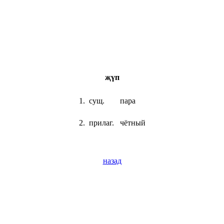
җүп
1.
сущ.
пара
2.
прилаг.
чётный
назад