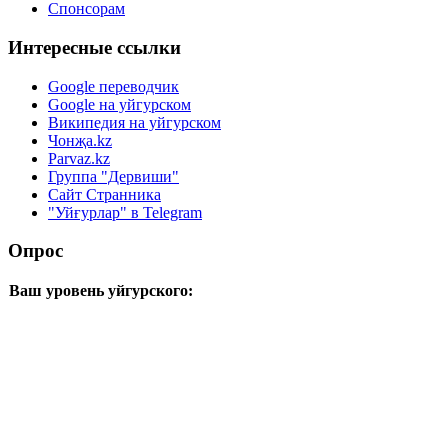
Спонсорам
Интересные ссылки
Google переводчик
Google на уйгурском
Википедия на уйгурском
Чонҗа.kz
Parvaz.kz
Группа "Дервиши"
Сайт Странника
"Уйғурлар" в Telegram
Опрос
Ваш уровень уйгурского: