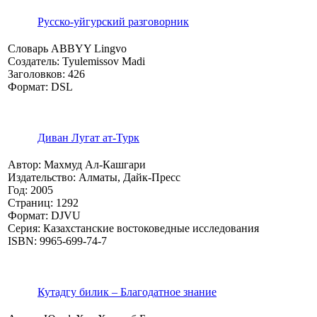
Русско-уйгурский разговорник
Словарь ABBYY Lingvo
Создатель: Tyulemissov Madi
Заголовков: 426
Формат: DSL
Диван Лугат ат-Турк
Автор: Махмуд Ал-Кашгари
Издательство: Алматы, Дайк-Пресс
Год: 2005
Страниц: 1292
Формат: DJVU
Серия: Казахстанские востоковедные исследования
ISBN: 9965-699-74-7
Кутадгу билик – Благодатное знание