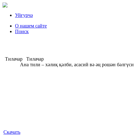
Уйғурчә
О нашем сайте
Поиск
Тилачар
Тилачар
Ана тили – хәлиқ қәлби, асасий вә әң рошән бәлгүси
А
Скачать