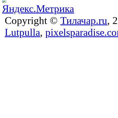
Copyright ©
Тилачар.ru
, 
Lutpulla
,
pixelsparadise.c