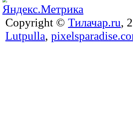
Copyright ©
Тилачар.ru
, 
Lutpulla
,
pixelsparadise.c