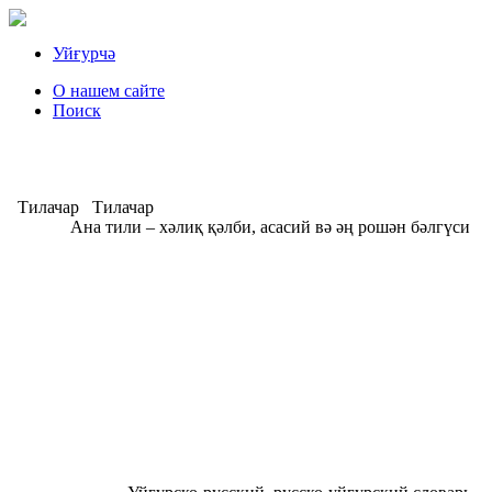
Уйғурчә
О нашем сайте
Поиск
Тилачар
Тилачар
Ана тили – хәлиқ қәлби, асасий вә әң рошән бәлгүси
А