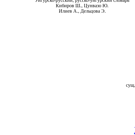
Уйгурско-русский, русско-уйгурский словарь
Кибиров Ш., Цунвазо Ю.
Илиев А., Дельцова Э.
сущ