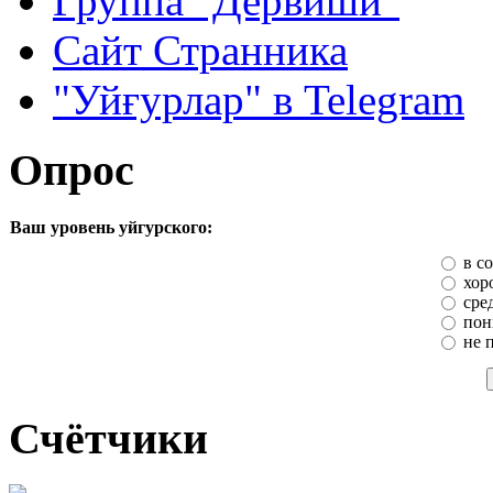
Группа "Дервиши"
Сайт Странника
"Уйғурлар" в Telegram
Опрос
Ваш уровень уйгурского:
в с
хор
сре
пон
не 
Счётчики