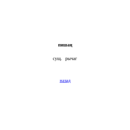
пишаң
сущ.
рычаг
назад