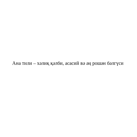
на тили – хәлиқ қәлби, асасий вә әң рошән бәлгүси