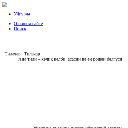
Уйғурчә
О нашем сайте
Поиск
Тилачар
Тилачар
Ана тили – хәлиқ қәлби, асасий вә әң рошән бәлгүси
А