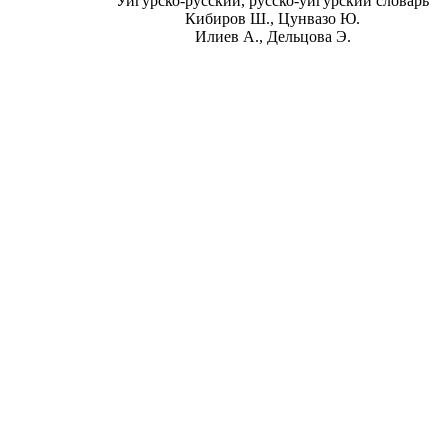
Уйгурско-русский, русско-уйгурский словарь
Кибиров Ш., Цунвазо Ю.
Илиев А., Дельцова Э.