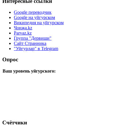
Интересные ссылки
Google переводчик
Google на уйгурском
Википедия на уйгурском
Чонҗа.kz
Parvaz.kz
Группа "Дервиши"
Сайт Странника
"Уйғурлар" в Telegram
Опрос
Ваш уровень уйгурского:
Счётчики