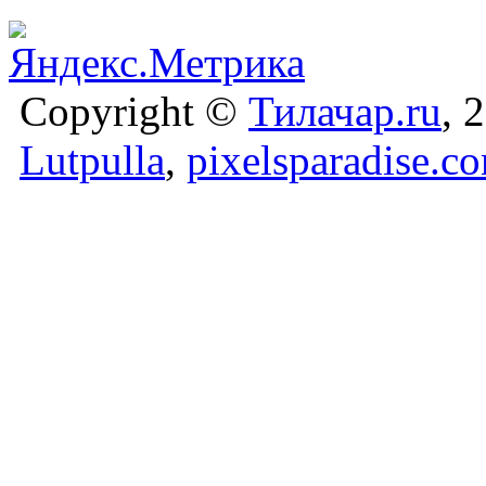
Copyright ©
Тилачар.ru
, 
Lutpulla
,
pixelsparadise.c