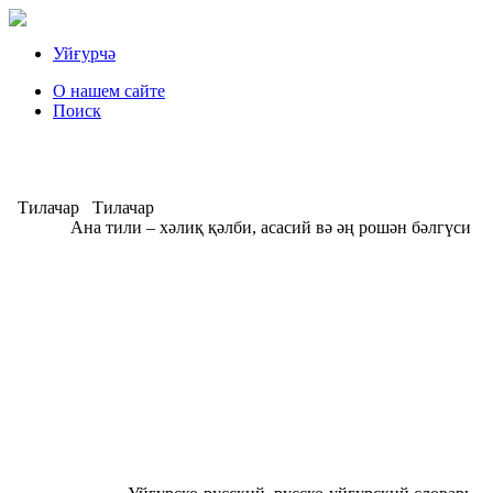
Уйғурчә
О нашем сайте
Поиск
Тилачар
Тилачар
Ана тили – хәлиқ қәлби, асасий вә әң рошән бәлгүси
А