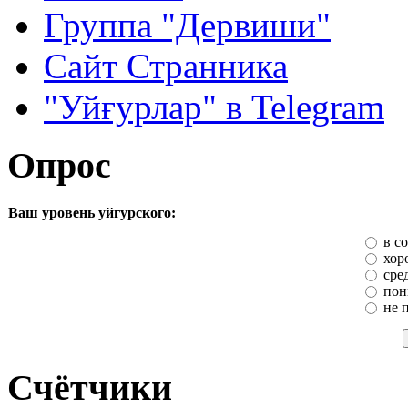
Группа "Дервиши"
Сайт Странника
"Уйғурлар" в Telegram
Опрос
Ваш уровень уйгурского:
в с
хор
сре
пон
не 
Счётчики