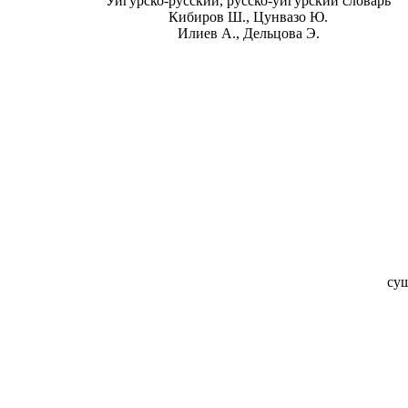
Уйгурско-русский, русско-уйгурский словарь
Кибиров Ш., Цунвазо Ю.
Илиев А., Дельцова Э.
су