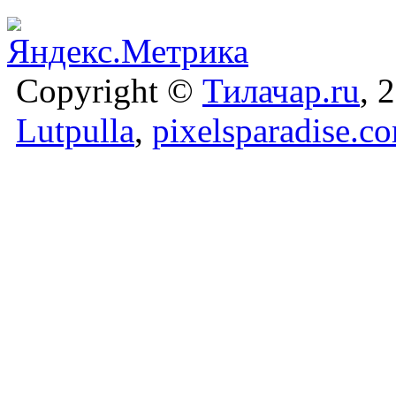
Copyright ©
Тилачар.ru
, 
Lutpulla
,
pixelsparadise.c