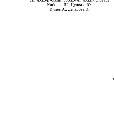
Уйгурско-русский, русско-уйгурский словарь
Кибиров Ш., Цунвазо Ю.
Илиев А., Дельцова Э.