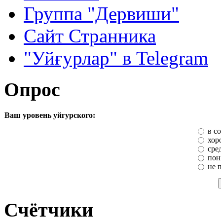
Группа "Дервиши"
Сайт Странника
"Уйғурлар" в Telegram
Опрос
Ваш уровень уйгурского:
в с
хор
сре
пон
не 
Счётчики