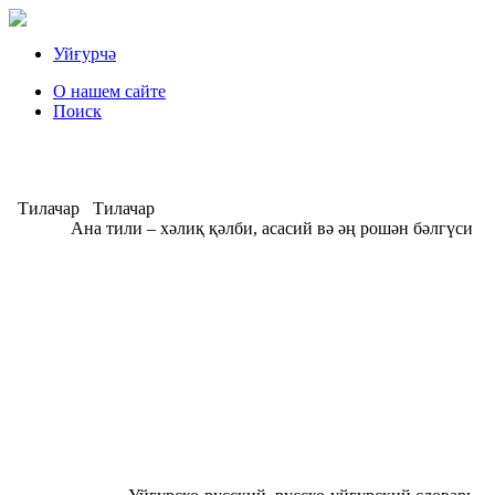
Уйғурчә
О нашем сайте
Поиск
Тилачар
Тилачар
Ана тили – хәлиқ қәлби, асасий вә әң рошән бәлгүси
А