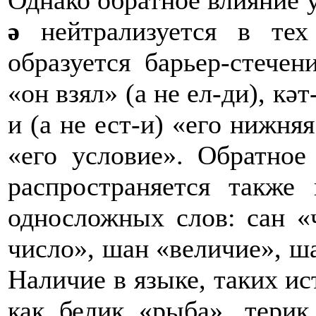
Однако обратное влияние 
ә
нейтрализуется в тех
образуется барьер-стечен
«он взял» (а не ел-ди), кәт
и (а не ест-и) «его нижняя
«его условие». Обратное
распространяется также
односложных слов: сан «ч
число», шан «величие», ша
Наличие в языке, таких и
как белиқ «рыба», териқ