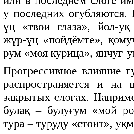
или в последнем слоге им
у последних огубляются. 
үң «твои глаза», йол-уқ 
жүр-үң «пойдёмте», қому
рум «моя курица», янчуғ-у
Прогрессивное влияние 
распространяется и на
закрытых слогах. Наприме
булақ – булуғум «мой ро
тура – туруду «стоит», уқ