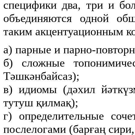
специфики два, три и бо
объединяются одной об
таким акцентуационным ко
а) парные и парно-повторны
б) сложные топонимичес
Тәшкәнбайсаз);
в) идиомы (дәхил йәткүз
тутуш қилмақ);
г) определительные соче
послелогами (барғаң сири,