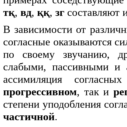
тқ
,
вд
,
ққ
,
зг
составляют и
В зависимости от различ
согласные оказываются сил
по своему звучанию, д
слабыми, пассивными и 
ассимиляция согласны
прогрессивном
, так и
ре
степени уподобления сог
частичной
.