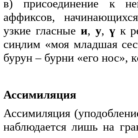
в) присоединение к н
аффиксов, начинающихся
узкие гласные
и
,
у
,
ү
к р
сиңлим «моя младшая сест
бурун – бурни «его нос», 
Ассимиляция
Ассимиляция (уподобление
наблюдается лишь на гра