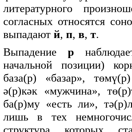
литературного произн
согласных относятся со
выпадают
й
,
п
,
в
,
т
.
Выпадение
р
наблюдает
начальной позиции) ко
база(р) «базар», төмү(р
ә(р)кәк «мужчина», тө(р)
ба(р)му «есть ли», тә(р
лишь в тех немногочис
структура которых ста