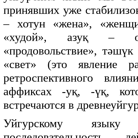
принявших уже стабилизо
– хотун «жена», «женщи
«худой», азуқ – оз
«продовольствие», тәшүк
«свет» (это явление ра
ретроспективного влия
аффиксах -уқ, -үқ, ко
встречаются в древнеуйгу
Уйгурскому язык
последовательность д