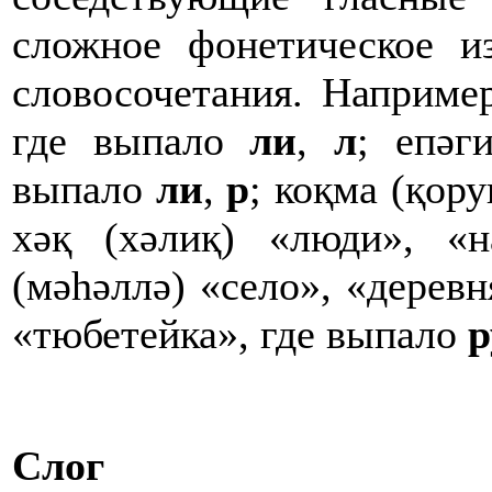
сложное фонетическое и
словосочетания. Например
где выпало
ли
,
л
; епәг
выпало
ли
,
р
; коқма (қор
хәқ (хәлиқ) «люди», «
(мәһәллә) «село», «дерев
«тюбетейка», где выпало
р
Слог