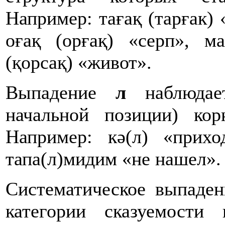
Например: тағақ (тарғак) 
оғақ (орғақ) «серп», м
(қорсақ) «живот».
Выпадение
л
наблюдает
начальной позиции) ко
Например: кә(л) «прихо
тапа(л)мидим «не нашел».
Систематическое выпаде
категории сказуемост