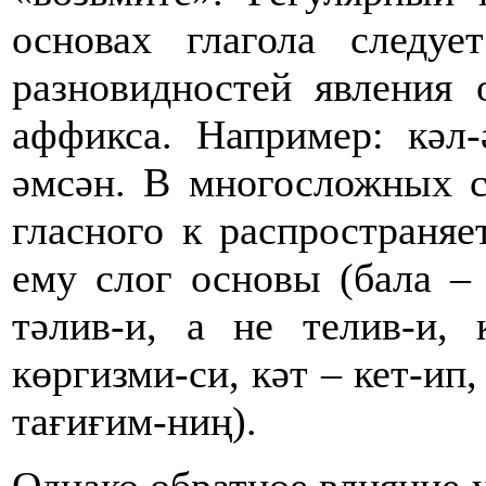
основах глагола следуе
разновидностей явления
аффикса. Например: кәл-
әмсән. В многосложных с
гласного к распространя
ему слог основы (бала – 
тәлив-и, а не телив-и, 
көргизми-си, кәт – кет-ип,
тағиғим-ниң).