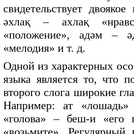
свидетельствует двоякое
әхлақ – ахлақ «нравс
«положение», адәм – ә
«мелодия» и т. д.
Одной из характерных осо
языка является то, что п
второго слога широкие г
Например: ат «лошадь»
«голова» – беш-и «его 
«возьмите». Регулярный