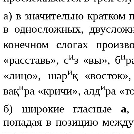
а) в значительно кратком
в односложных, двуслож
конечном слогах произв
и
и
«расставь», с
з «вы», б
р
и
«лицо», шәр
қ «восток»,
и
и
вақ
ра «кричи», алд
ра «т
б) широкие гласные
а
попадая в позицию между