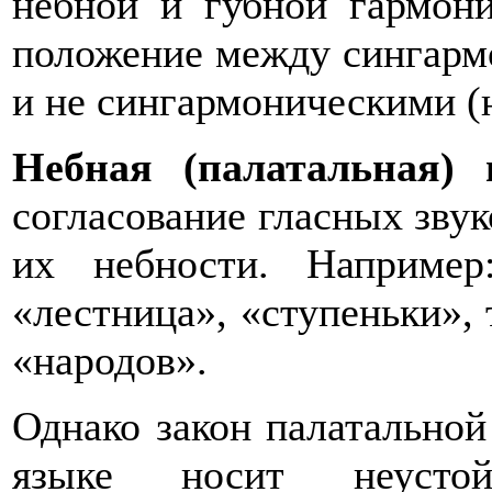
небной и губной гармон
положение между сингармо
и не сингармоническими (н
Небная (палатальная) 
согласование гласных звук
их небности. Например
«лестница», «ступеньки», 
«народов».
Однако закон палатальной
языке носит неусто