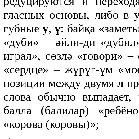
редуцируются и переходя
гласных основы, либо в 
губные
у
,
ү
: байқа «заметь
«дуби» – әйли-ди «дубил
играл», сөзлә «говори» –
«сердце» – жүрүг-үм «мо
позиции между двумя
л
пр
слова обычно выпадает, 
балла (балилар) «ребёно
«корова (коровы)»;