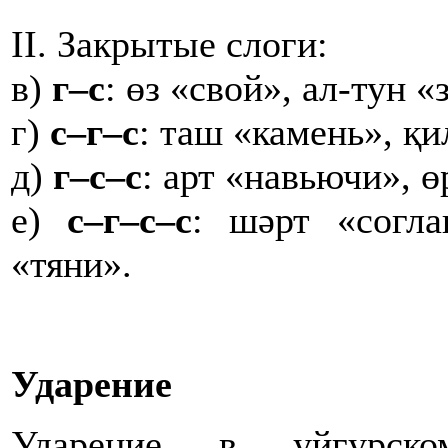
II. Закрытые слоги:
в)
г–с
: өз «свой», ал-тун «
г)
с–г–с
: таш «камень», қи
д)
г–с–с
: арт «навьючи», ө
е)
с–г–с–с
: шәрт «согла
«тяни».
Ударение
Ударение в уйгурско