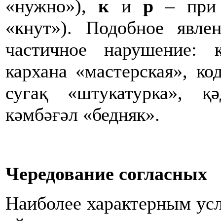
«нужно»),
к
и
р
– при 
«кнут»). Подобное явле
частичное нарушение: 
кархана «мастерская», ко
сугақ «штукатурка», қ
кәмбәғәл «бедняк».
Чередование согласных
Наиболее характерным усл