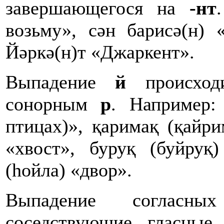
завершающегося на
-нт
возьму», сән барисә(н) 
Йәркә(н)т «Джаркент».
Выпадение
й
происходи
сонорным
р
. Например:
птицах)», қаримақ (қайри
«хвост», буруқ (буйруқ)
(һойла) «двор».
Выпадение согласны
соседствующие гласные