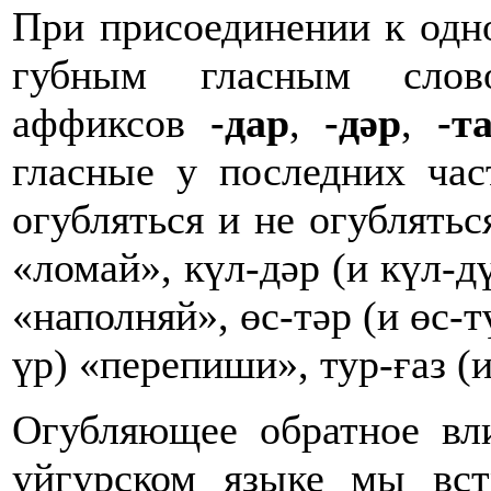
При присоединении к одн
губным гласным слово
аффиксов
-дар
,
-дәр
,
-т
гласные у последних час
огубляться и не огублятьс
«ломай», күл-дәр (и күл-дү
«наполняй», өс-тәр (и өс-т
үр) «перепиши», тур-ғаз (
Огубляющее обратное в
уйгурском языке мы вст