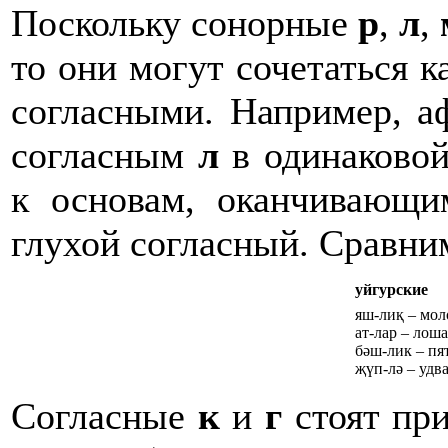
Поскольку сонорные
р
,
л
,
то они могут сочетаться к
согласными. Например, 
согласным
л
в одинаковой
к основам, оканчивающи
глухой согласный. Сравни
уйгурские
яш-лиқ – мол
ат-лар – лош
бәш-лик – пя
җүп-лә – удв
Согласные
к
и
г
стоят при