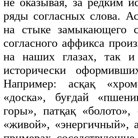
не оказывая, за редким и
ряды согласных слова. А
на стыке замыкающего с
согласного аффикса прои
на наших глазах, так и
исторически оформивши
Например: асқақ «хром
«доска», буғдай «пшени
горы», патқақ «болото», 
«живой», «энергичный», а
примерах соседствующи