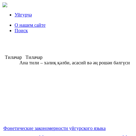
Уйғурчә
О нашем сайте
Поиск
Тилачар
Тилачар
Ана тили – хәлиқ қәлби, асасий вә әң рошән бәлгүси
А
Фонетические закономерности уйгурского языка