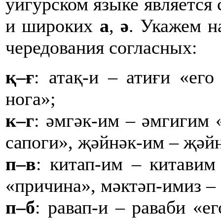
уйгурском языке является
и широких
а
,
ә
. Укажем н
чередования согласных:
қ–ғ
: атақ-и – атиғи «его
нога»;
к–г
: әмгәк-им – әмгигим 
сапоги», җәйнәк-им – җәй
п–в
: китап-им – китавим
«причина», мәктәп-имиз –
п–б
: равап-и – раваби «ег