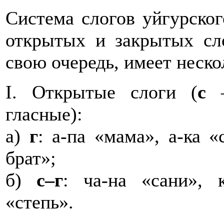
Система слогов уйгурског
открытых и закрытых сло
свою очередь, имеет неско
I. Открытые слоги (
с
–
гласные):
а)
г
: а-па «мама», а-ка 
брат»;
б)
с–г
: ча-на «сани», к
«степь».