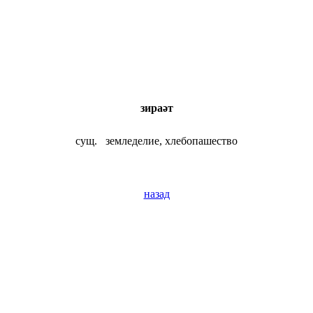
зираәт
сущ.
земледелие, хлебопашество
назад