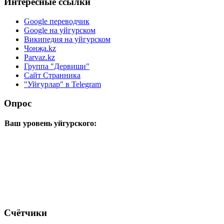
Интересные ссылки
Google переводчик
Google на уйгурском
Википедия на уйгурском
Чонҗа.kz
Parvaz.kz
Группа "Дервиши"
Сайт Странника
"Уйғурлар" в Telegram
Опрос
Ваш уровень уйгурского:
Счётчики