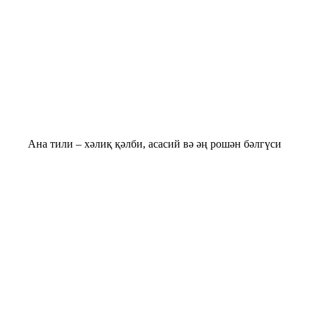
на тили – хәлиқ қәлби, асасий вә әң рошән бәлгүси