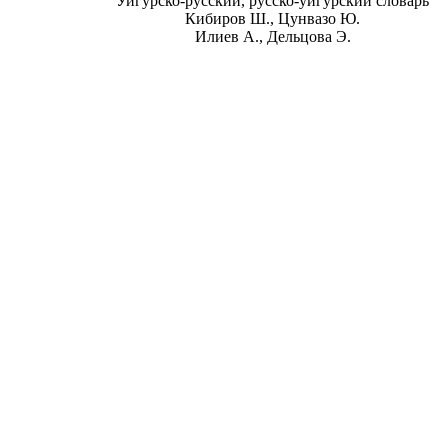
Уйгурско-русский, русско-уйгурский словарь
Кибиров Ш., Цунвазо Ю.
Илиев А., Дельцова Э.