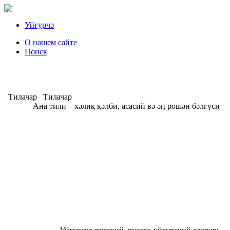
Уйғурчә
О нашем сайте
Поиск
Тилачар
Тилачар
Ана тили – хәлиқ қәлби, асасий вә әң рошән бәлгүси
А