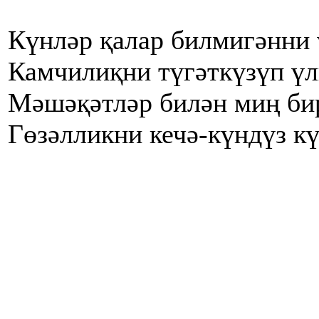
Күнләр қалар билмигәнни 
Камчилиқни түгәткүзүп үл
Мәшәқәтләр билән миң би
Гөзәлликни кечә-күндүз кү