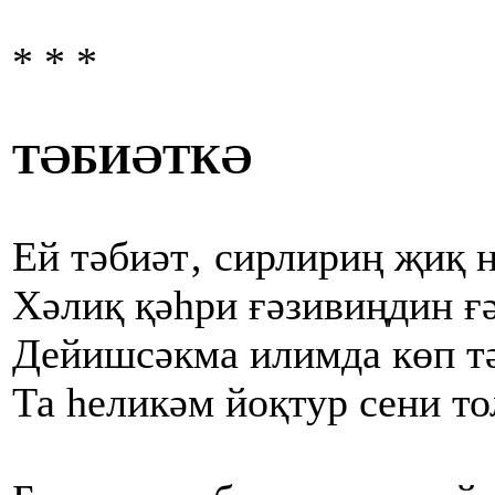
* * *
ТӘБИӘТКӘ
Ей тәбиәт‚ сирлириң җиқ н
Хәлиқ қәһри ғәзивиңдин ғ
Дейишсәкма илимда көп тә
Та һеликәм йоқтур сени то