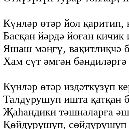
Күнләр өтәр йол қаритип, 
Басқан йәрдә йоған кичик 
Яшаш мәңгү‚ вақитлиқчә б
Хам сүт әмгән бәндиләргә 
Күнләр өтәр издәткүзүп ке
Талдурушуп ишта қатқан б
Җаһандики тәшналарға әш
Қөйдүрүшүп, сөйдүрүшүп 