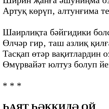
Ширин җанға әшуниңма оз
Артуқ көрүп‚ алтунғима т
Шаирлиқта бәйгидики болс
Өлчәр гир‚ таш азлиқ қилғ
Тасқап өтәр вақитлардин о
Өмүрвайәт юлтуз болуп йе
* * *
ҺАЯТ ҺӘҚҚИДӘ ОЙ