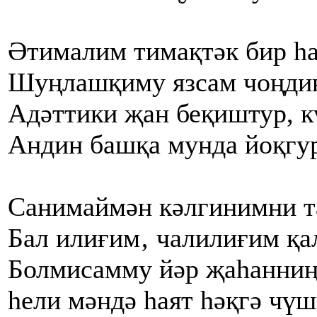
Әтималим тимақтәк бир һа
Шуңлашқиму язсам чоңдин
Адәттики җан беқиштур, к
Андин башқа мунда йоқгур
Санимаймән кәлгинимни т
Бал илиғим‚ чалилиғим қа
Болмисамму йәр җаһанниң
һели мәндә һаят һәқгә чү