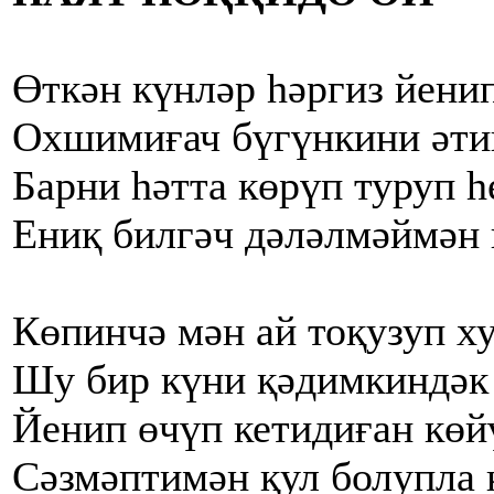
Өткән күнләр һәргиз йенип
Охшимиғач бүгүнкини әтиг
Барни һәтта көрүп туруп 
Ениқ билгәч дәләлмәймән 
Көпинчә мән ай тоқузуп х
Шу бир күни қәдимкиндәк 
Йенип өчүп кетидиған көй
Сәзмәптимән қул болупла 