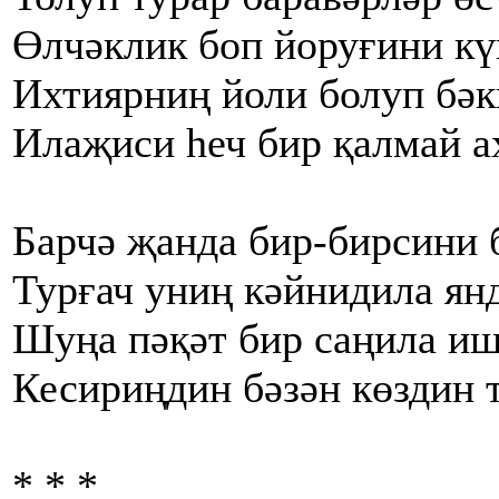
Өлчәклик боп йоруғини к
Ихтиярниң йоли болуп бәк
Илаҗиси һеч бир қалмай а
Барчә җанда бир-бирсини 
Турғач униң кәйнидила ян
Шуңа пәқәт бир саңила и
Кесириңдин бәзән көздин 
* * *