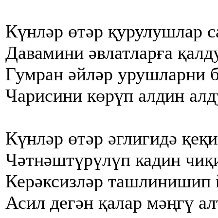
Күнләр өтәр қурулушлар с
Давамини әвлатларға қалд
Гумран әйләр урушларни б
Чарисини көрүп алдин алд
Күнләр өтәр әглигидә қеқи
Чәтнәштүрүлүп кадин чиқи
Керәксизләр ташлинишип й
Асил дегән қалар мәңгү ал