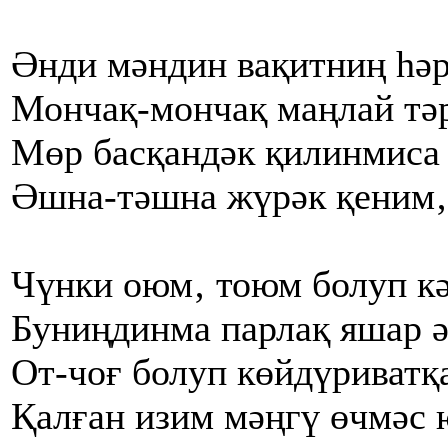
Әнди мәндин вақитниң һәр
Мончақ-мончақ маңлай тәр
Мөр басқандәк қилинмиса 
Әшна-тәшна жүрәк қеним‚
Чүнки оюм‚ тоюм болуп кә
Буниңдинма парлақ яшар ә
От-чоғ болуп көйдүриватқ
Қалған изим мәңгү өчмәс 