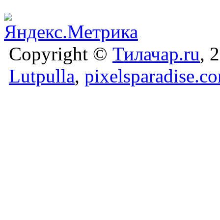
Copyright ©
Тилачар.ru
, 
Lutpulla
,
pixelsparadise.c