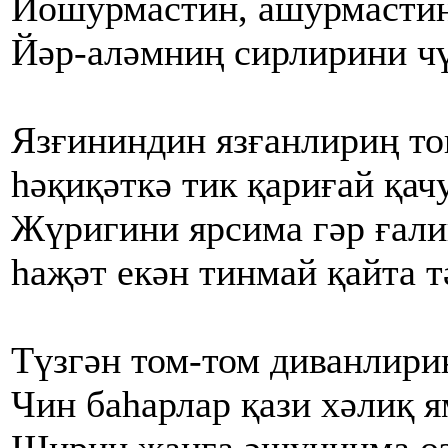
Йошурмастин, ашурмастин
Йәр-аләмниң сирлирини ч
Язғининдин язғанлириң то
һәқиқәткә тик қариғай қач
Жүригини ярсима гәр ғали
һаҗәт екән тинмай қайта т
Түзгән том-том диванлири
Чин баһарлар қази хәлиқ я