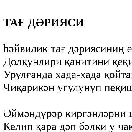
ТАҒ ДӘРИЯСИ
һәйвилик тағ дәриясиниң 
Долқунлири қанитини қеқ
Урулғанда хада-хада қойт
Чиқарикән угулунуп пеқи
Әймәндүрәр киргәнләрни
Келип қара дәп бәлки у ч