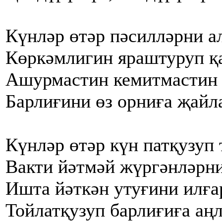
Күнләр өтәр пәсилләрни а
Көркәмлигин яраштуруп қ
Ашурмастин кемитмастин 
Барлиғини өз орниға җайл
Күнләр өтәр күн патқузуп 
Вакти йәтмәй жүргәнләрни
Ишта йәткән утуғини илға
Тойлатқузуп барлиғиға аңл