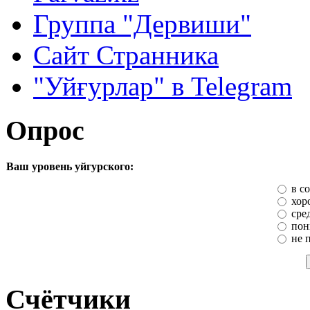
Группа "Дервиши"
Сайт Странника
"Уйғурлар" в Telegram
Опрос
Ваш уровень уйгурского:
в с
хор
сре
пон
не 
Счётчики