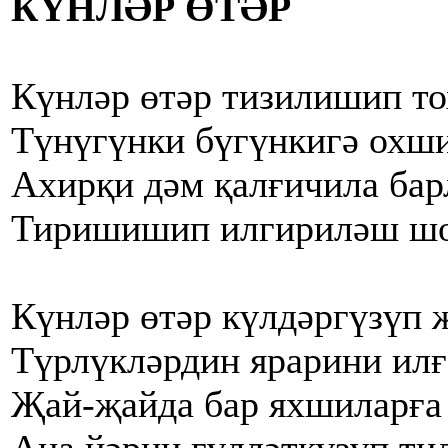
КҮНЛӘР ӨТӘР
Күнләр өтәр тизилишип то
Түнүгүнки бүгүнкигә охш
Ахирқи дәм қалғичила бар
Тиришишип илгириләш ш
Күнләр өтәр күлдәргүзүп 
Түрлүкләрдин ярарини илғ
Җай-җайда бар яхшиларға 