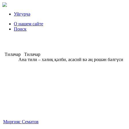
Уйғурчә
О нашем сайте
Поиск
Тилачар
Тилачар
Ана тили – хәлиқ қәлби, асасий вә әң рошән бәлгүси
А
Мирғияс Семәтов