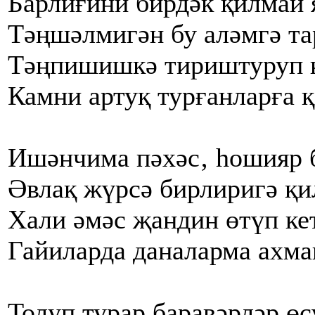
Барлиғини бирдәк қилмай 
Тәңшәлмигән бу аләмгә та
Тәңпишишкә тириштуруп 
Камни артуқ турғанларға 
Ишәнчима пәхәс‚ һошияр 
Әвлақ жүрсә бирлиригә қи
Хали әмәс җандин өтүп ке
Гайиларда даналарма ахма
Толуп турар баравәрләр ө