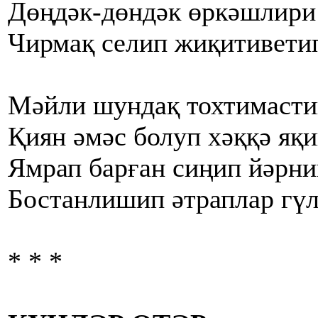
Дөңдәк-дөндәк өркәшлири
Чирмақ селип жиқитивети
Мәйли шундақ тохтимасти
Қиян әмәс болуп хәққә яқ
Ямрап барған сиңип йәрни
Бостанлишип әтраплар гүл
* * *