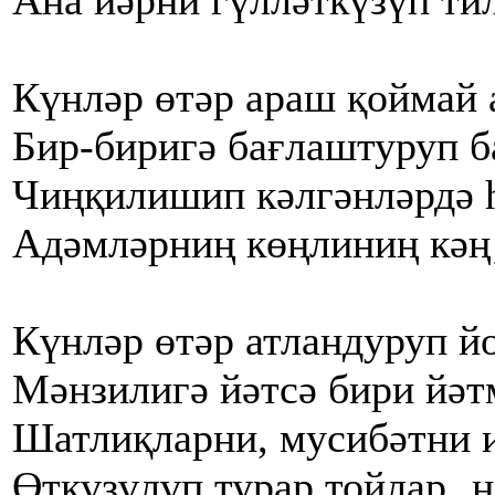
Ана йәрни гүлләткүзүп тил
Күнләр өтәр араш қоймай 
Бир-биригә бағлаштуруп б
Чиңқилишип кәлгәнләрдә 
Адәмләрниң көңлиниң кәң‚
Күнләр өтәр атландуруп й
Мәнзилигә йәтсә бири йәт
Шатлиқларни, мусибәтни 
Өткүзүлүп турар тойлар‚ н