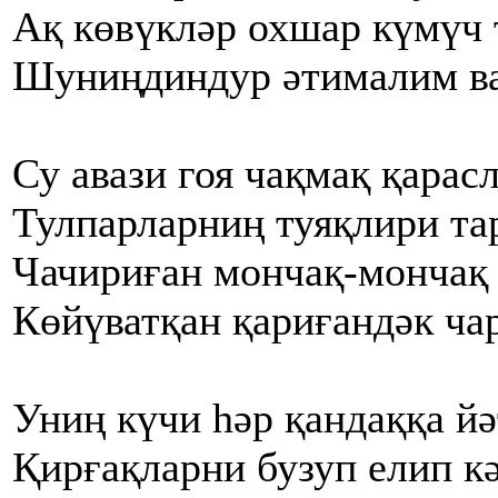
Ақ көвүкләр охшар күмүч 
Шуниңдиндур әтималим в
Су авази гоя чақмақ қарас
Тулпарларниң туяқлири та
Чачириған мончақ-мончақ
Көйүватқан қариғандәк ча
Униң күчи һәр қандаққа й
Қирғақларни бузуп елип к