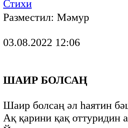
Стихи
Разместил: Мәмур
03.08.2022 12:06
ШАИР БОЛСАҢ
Шаир болсаң әл һаятин бә
Ақ қарини қақ оттуридин 