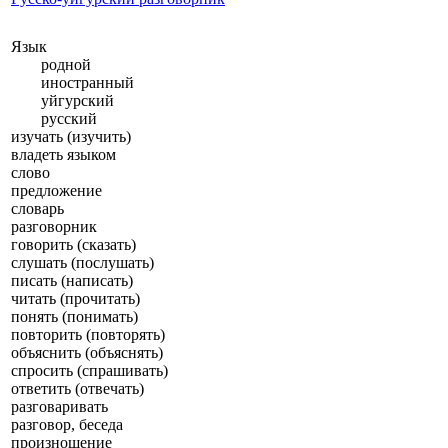
Язык
родной
иностранный
уйгурский
русский
изучать (изучить)
владеть языком
слово
предложение
словарь
разговорник
говорить (сказать)
слушать (послушать)
писать (написать)
читать (прочитать)
понять (понимать)
повторить (повторять)
объяснить (объяснять)
спросить (спрашивать)
ответить (отвечать)
разговаривать
разговор, беседа
произношение