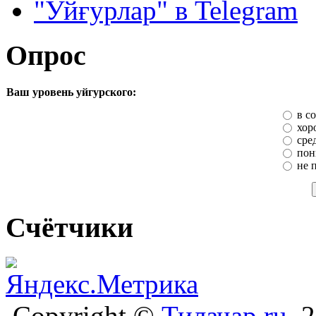
"Уйғурлар" в Telegram
Опрос
Ваш уровень уйгурского:
в с
хор
сре
пон
не 
Счётчики
Copyright ©
Тилачар.ru
, 