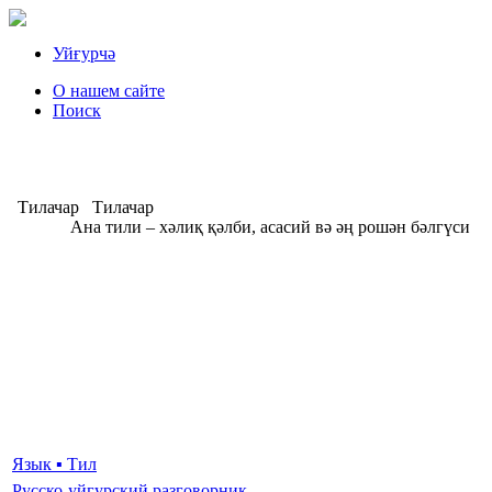
Уйғурчә
О нашем сайте
Поиск
Тилачар
Тилачар
Ана тили – хәлиқ қәлби, асасий вә әң рошән бәлгүси
А
Язык ▪ Тил
Русско-уйгурский разговорник