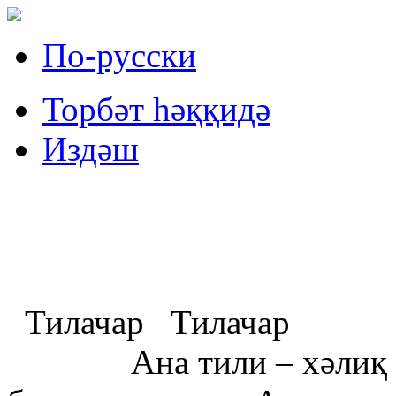
По-русски
Торбәт һәққидә
Издəш
Тилачар
Тилачар
Ана тили – хәлиқ қәлб