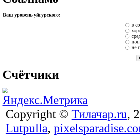
Ваш уровень уйгурского:
в с
хор
сре
пон
не 
Счётчики
Copyright ©
Тилачар.ru
, 
Lutpulla
,
pixelsparadise.c