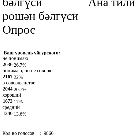
бәлгүси
Ана тили – хәл
рошән бәлгүси
Опрос
Ваш уровень уйгурского:
не понимаю
2636
26.7%
понимаю, но не говорю
2167
22%
в совершенстве
2044
20.7%
хороший
1673
17%
средний
1346
13.6%
Кол-во голосов
: 9866