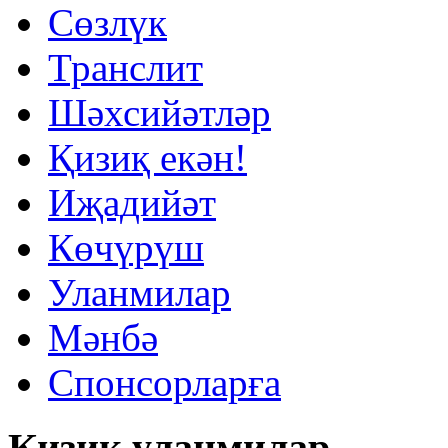
Сөзлүк
Транслит
Шәхсийәтләр
Қизиқ екəн!
Иҗадийәт
Көчүрүш
Уланмилар
Мәнбә
Спонсорларға
Қизиқ уланмилар