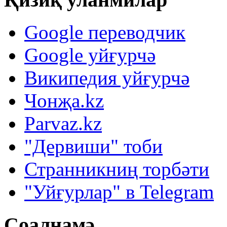
Google переводчик
Google уйғурчә
Википедия уйғурчә
Чонҗа.kz
Parvaz.kz
"Дервиши" тоби
Странникниң торбәти
"Уйғурлар" в Telegram
Соалнамә