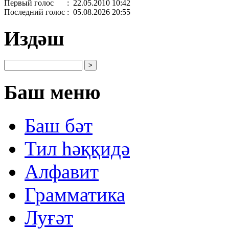
Первый голос
: 22.05.2010 10:42
Последний голос
: 05.08.2026 20:55
Издәш
Баш меню
Баш бəт
Тил һəққидə
Алфавит
Грамматика
Луғəт