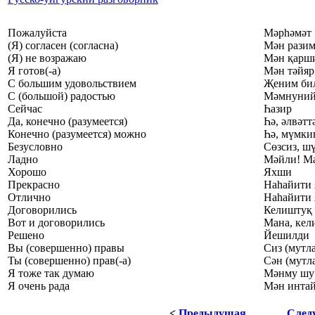
Пожалуйста
Мәрһәмәт
(Я) согласен (согласна)
Мән рази
(Я) не возражаю
Мән қарши
Я готов(-а)
Мән тәйяр
С большим удовольствием
Җеним би
С (большой) радостью
Мәмнуний
Сейчас
Һазир
Да, конечно (разумеется)
Һә, әлвәтт
Конечно (разумеется) можно
Һә, мүмки
Безусловно
Сөзсиз, ш
Ладно
Мәйли! М
Хорошо
Яхши
Прекрасно
Наһайити
Отлично
Наһайити
Договорились
Келиштуқ
Вот и договорились
Мана, кел
Решено
Йешилди
Вы (совершенно) правы
Сиз (мутл
Ты (совершенно) прав(-а)
Сән (мутл
Я тоже так думаю
Мәнму шу
Я очень рада
Мән интай
<
Предыдущая
След