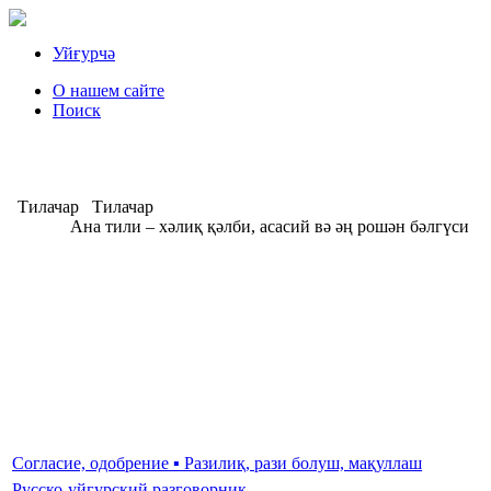
Уйғурчә
О нашем сайте
Поиск
Тилачар
Тилачар
Ана тили – хәлиқ қәлби, асасий вә әң рошән бәлгүси
А
Согласие, одобрение ▪ Разилиқ, рази болуш, мақуллаш
Русско-уйгурский разговорник