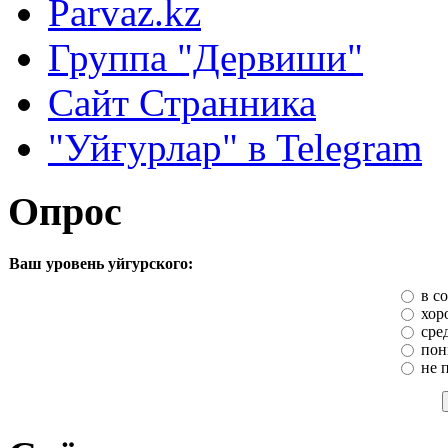
Parvaz.kz
Группа "Дервиши"
Сайт Странника
"Уйғурлар" в Telegram
Опрос
Ваш уровень уйгурского:
в с
хор
сре
пон
не 