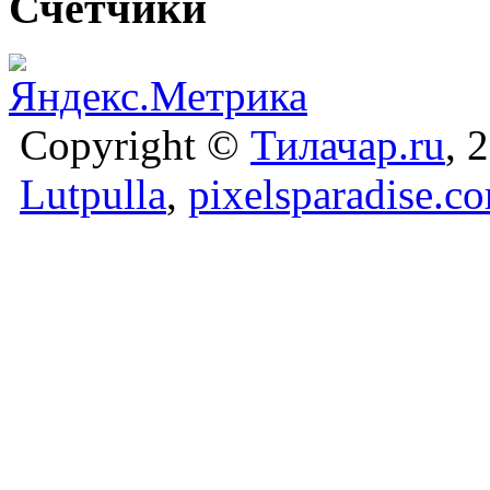
Счётчики
Copyright ©
Тилачар.ru
, 
Lutpulla
,
pixelsparadise.c