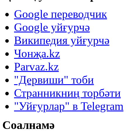
Google переводчик
Google уйғурчә
Википедия уйғурчә
Чонҗа.kz
Parvaz.kz
"Дервиши" тоби
Странникниң торбәти
"Уйғурлар" в Telegram
Соалнамә