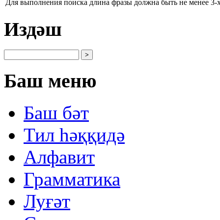
Для выполнения поиска длина фразы должна быть не менее 3-х
Издәш
Баш меню
Баш бəт
Тил һəққидə
Алфавит
Грамматика
Луғəт