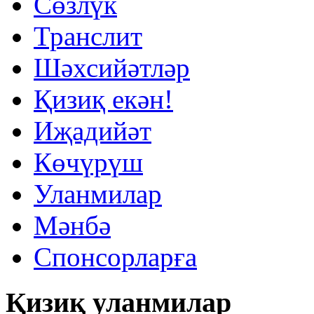
Сөзлүк
Транслит
Шәхсийәтләр
Қизиқ екəн!
Иҗадийәт
Көчүрүш
Уланмилар
Мәнбә
Спонсорларға
Қизиқ уланмилар