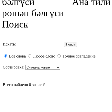
бәлгүси
Ана тили – хәл
рошән бәлгүси
Поиск
Искать:
Поиск
Все слова
Любое слово
Точное совпадение
Сортировка:
Всего найдено 0 записей.