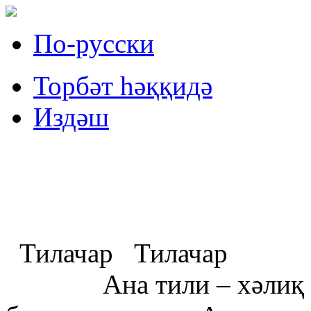
По-русски
Торбәт һәққидә
Издəш
Тилачар
Тилачар
Ана тили – хәлиқ қәлб