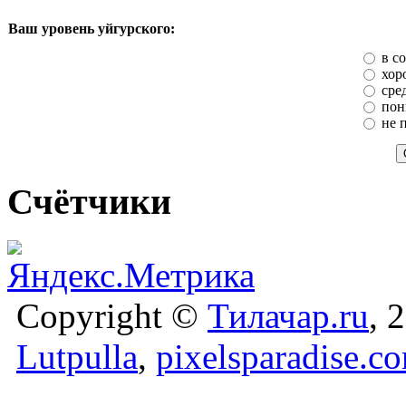
Ваш уровень уйгурского:
в с
хор
сре
пон
не 
Счётчики
Copyright ©
Тилачар.ru
, 
Lutpulla
,
pixelsparadise.c