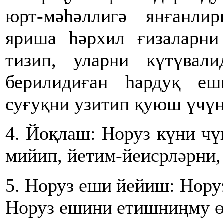
юрт-мәһәллигә янғанли
яриша һәрхил ғизаларни
тизип, уларни күтүвали
берилидиған һардуқ еш
суғуқни узитип қуюш үчүн
4. Йоқлаш: Норуз күни чү
мийип, йетим-йеисрләрни,
5. Норуз еши йейиш: Нору
Норуз ешини етишниңму өз