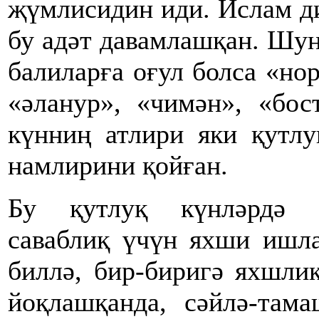
җүмлисидин иди. Ислам д
бу адәт давамлашқан. Шун
балиларға оғул болса «нор
«әланур», «чимән», «бос
күнниң атлири яки қутлу
намлирини қойған.
Бу қутлуқ күнләрдә 
саваблиқ үчүн яхши ишл
биллә, бир-биригә яхшли
йоқлашқанда, сәйлә-тама