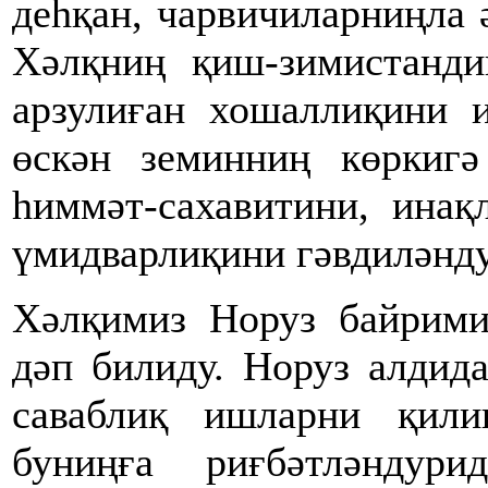
деһқан, чарвичиларниңла 
Хәлқниң қиш-зимистанди
арзулиған хошаллиқини и
өскән земинниң көркигә
һиммәт-сахавитини, инақ
үмидварлиқини гәвдиләнд
Хәлқимиз Норуз байрими
дәп билиду. Норуз алдид
саваблиқ ишларни қил
буниңға риғбәтләндур