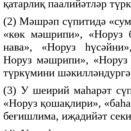
қатарлиқ паалийәтләр түр
(2) Мәшрәп сүпитидә «сум
«көк мәшрипи», «Норуз б
нава», «Норуз һүсәйни»
Норуз мәшрипи», «Норуз 
түркүмини шәкилләндургә
(3) У шеирий маһарәт сү
«Норуз қошақлири», «баһа
беғишлима, иҗадийәт сек