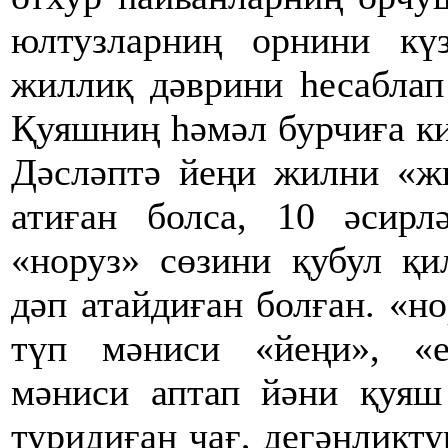
юлтузларниң орнини кү
жиллиқ дәврини һесаблап
Қуяшниң һәмәл бурчиға ки
Дәсләптә йеңи жилни «ж
атиған болса, 10 әсирл
«норуз» сөзини қубул қи
дәп атайдиған болған. «н
түп мәниси «йеңи», «е
мәниси аптап йәни қуяш
туридиған чағ, дегәнликту