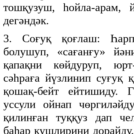
тошқузуш, һойла-арам, 
дегәндәк.
3. Соғуқ қоғлаш: Һар
болушуп, «сағанғу» йән
қапақни көйдуруп, юрт
сәһраға йүзлинип суғуқ 
қошақ-бейт ейтишиду. 
уссули ойнап чөргиләйд
қилинған туққуз дап че
баһар қушлирини дорайду.