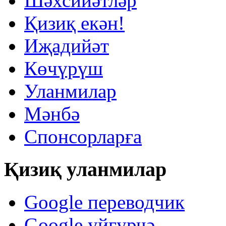
Шәхсийәтләр
Қизиқ екəн!
Иҗадийәт
Көчүрүш
Уланмилар
Мәнбә
Спонсорларға
Қизиқ уланмилар
Google переводчик
Google уйғурчә