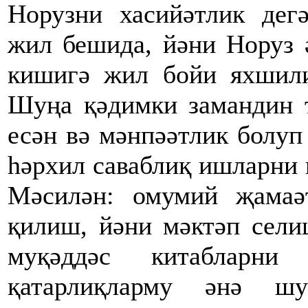
Норузни хасийәтлик дег
жил бешида, йәни Норуз 
кишигә жил бойи яхшили
Шуңа қәдимки замандин 
есән вә мәнпәәтлик болуп
һәрхил саваблиқ ишларни 
Мәсилән: омумий җамаә
қилиш, йәни мәктәп сели
муқәддәс китабларни
қатарлиқларму әнә ш