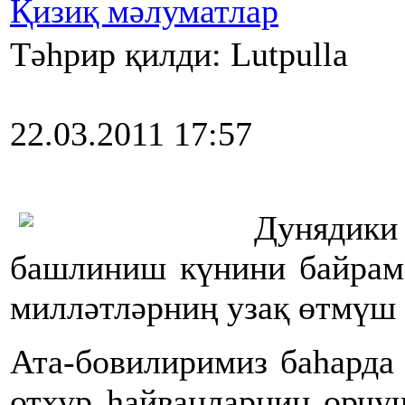
Қизиқ мәлуматлар
Тәһрир қилди: Lutpulla
22.03.2011 17:57
Дунядики
башлиниш күнини байрам 
милләтләрниң узақ өтмүш 
Ата-бовилиримиз баһарда
отхур һайванларниң орчу