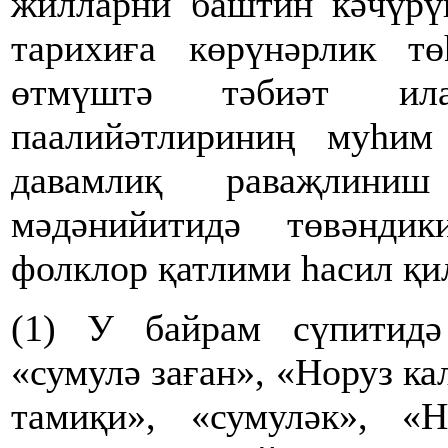
жилларни баштин кәчүрү
тарихиға көрүнәрлик т
өтмүштә тәбиәт ила
паалийәтлириниң муһим
давамлиқ раваҗлини
мәдәнийитидә төвәнди
фолклор қатлими һасил қи
(1) У байрам сүпитидә
«сумулә заған», «Норуз ка
тамиқи», «сумуләк», «