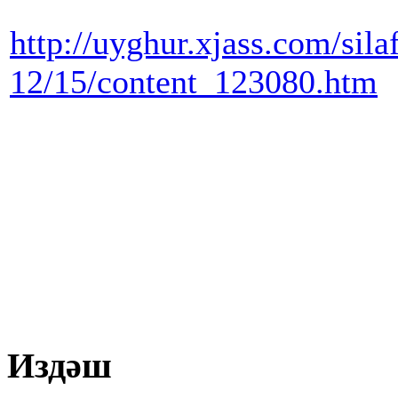
http://uyghur.xjass.com/sila
12/15/content_123080.htm
Издәш