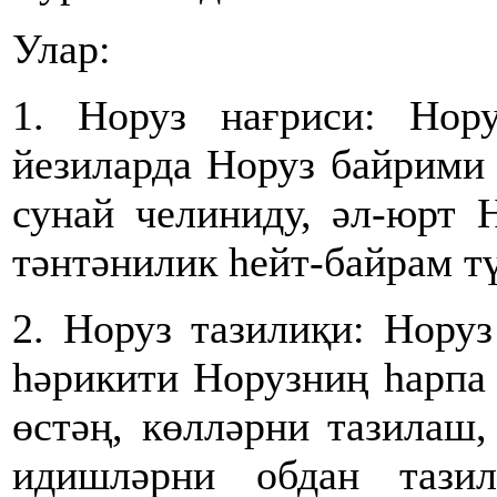
Улар:
1. Норуз нағриси: Нор
йезиларда Норуз байрими 
сунай челиниду, әл-юрт 
тәнтәнилик һейт-байрам т
2. Норуз тазилиқи: Нору
һәрикити Норузниң һарпа 
өстәң, көлләрни тазилаш,
идишләрни обдан тази