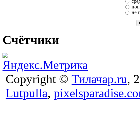
сре
пон
не 
Счётчики
Copyright ©
Тилачар.ru
, 
Lutpulla
,
pixelsparadise.c