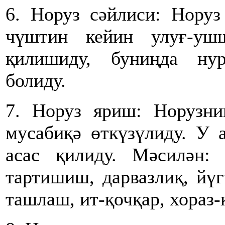
6. Норуз сәйлиси: Нору
чүштин кейин улуғ-уш
қилишиду, буниңда ну
болиду.
7. Норуз яриш: Норузн
мусабиқә өткүзүлиду. У 
асас қилиду. Мәсилән:
тартишиш, дарвазлиқ, йүг
ташлаш, ит-қочқар, хораз