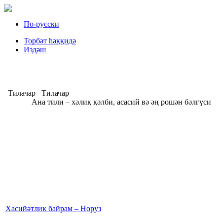
По-русски
Торбәт һәққидә
Издəш
Тилачар
Тилачар
Ана тили – хәлиқ қәлби, асасий вә әң рошән бәлгүси
А
Хасийәтлик байрам – Норуз