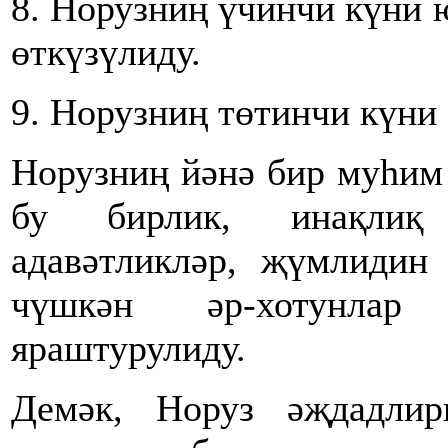
8. Норузниң үчинчи күни 
өткүзүлиду.
9. Норузниң төтинчи күни 
Норузниң йәнә бир муһим
бу бирлик, инақлиқ
адавәтликләр, җүмлидин 
чүшкән әр-хотунла
яраштурулиду.
Демәк, Норуз әҗдадлир