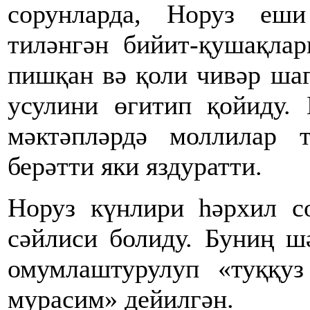
сорунларда, Норуз еш
тиләнгән бийит-қушақлар
пишқан вә қоли чивәр ша
усулини өгитип қойиду. 
мәктәпләрдә моллилар 
берәтти яки яздуратти.
Норуз күнлири һәрхил с
сәйлиси болиду. Буниң ш
омумлаштурулуп «туққуз
мурасим» дейилгән.