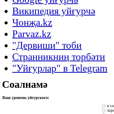
Википедия уйғурчә
Чонҗа.kz
Parvaz.kz
"Дервиши" тоби
Странникниң торбәти
"Уйғурлар" в Telegram
Соалнамә
Ваш уровень уйгурского:
в с
хор