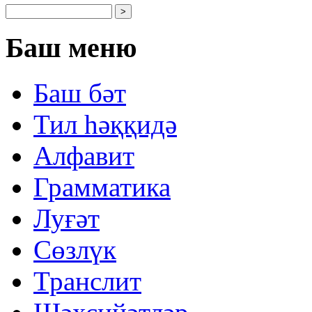
Баш меню
Баш бəт
Тил һəққидə
Алфавит
Грамматика
Луғəт
Сөзлүк
Транслит