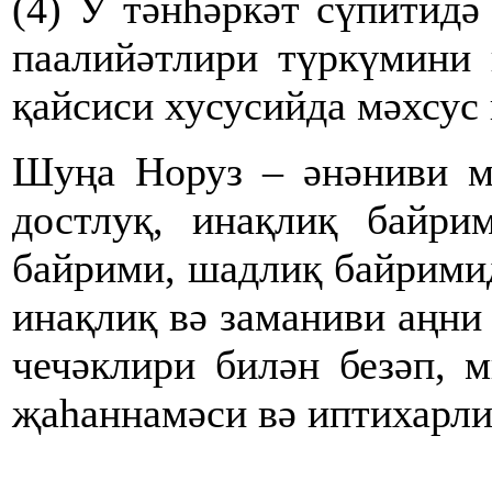
(4) У тәнһәркәт сүпитидә
паалийәтлири түркүмини 
қайсиси хусусийда мәхсус
Шуңа Норуз – әнәниви м
достлуқ, инақлиқ байри
байрими, шадлиқ байрими
инақлиқ вә заманиви аңни 
чечәклири билән безәп, 
җаһаннамәси вә иптихарли