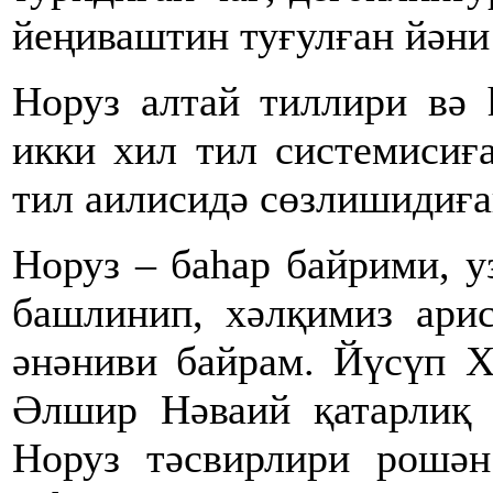
йеңиваштин туғулған йәни 
Норуз алтай тиллири вә 
икки хил тил системисиға
тил аилисидә сөзлишидиға
Норуз – баһар байрими, 
башлинип, хәлқимиз ари
әнәниви байрам. Йүсүп Х
Әлшир Нәваий қатарлиқ 
Норуз тәсвирлири рошән